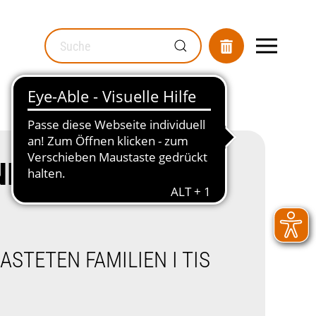
MOD_GESUNDHEITSWEGWEISER_SEARCH_LABEL
NIEMAND SOLL ES
STETEN FAMILIEN I TIS