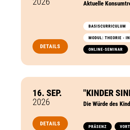
2026
Aktuelle Konsumtr
BASISCURRICULUM
MODUL: THEORIE - 
DETAILS
ONLINE-SEMINAR
16. SEP.
"KINDER SI
2026
Die Würde des Kin
DETAILS
PRÄSENZ
VOR