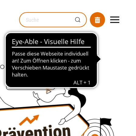
MOD_GESUNDHEITSWEGWEISER_SEARCH_LABEL