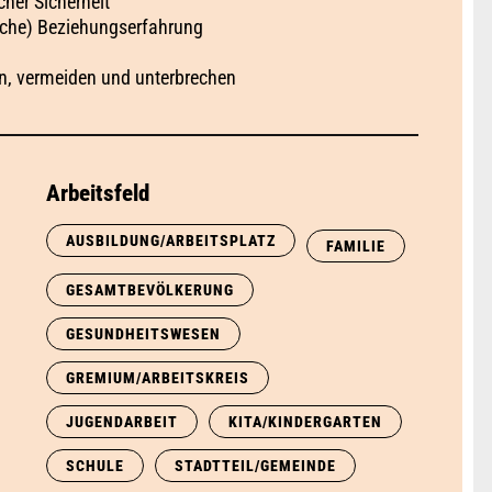
her Sicherheit“
che) Beziehungserfahrung
n, vermeiden und unterbrechen
Arbeitsfeld
AUSBILDUNG/ARBEITSPLATZ
FAMILIE
GESAMTBEVÖLKERUNG
GESUNDHEITSWESEN
GREMIUM/ARBEITSKREIS
)
JUGENDARBEIT
KITA/KINDERGARTEN
SCHULE
STADTTEIL/GEMEINDE